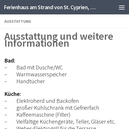
Ferienhaus am Strand von St. Cyprien, Frankreich
Zum Inhalt springen
AUSSTATTUNG
Ausstattung und weitere
Informationen
Bad:
– Bad mit Dusche/WC
– Warmwasserspeicher
– Handtücher
Küche:
– Elektroherd und Backofen
– großer Kühlschrank mit Gefrierfach
– Kaffeemaschine (Filter)
– Vielfältige Küchengeräte, Teller, Gläser etc.
– Weber-Elektrogrill für die Terrasse