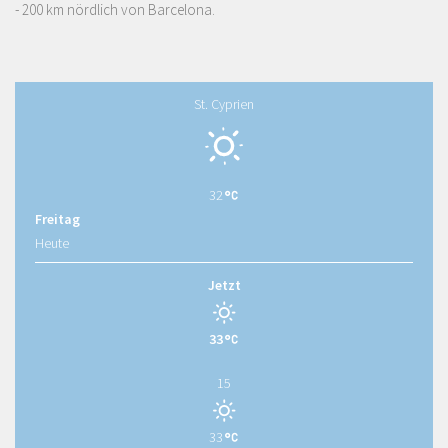
- 200 km nördlich von Barcelona.
St. Cyprien
32
Freitag
Heute
Jetzt
33
15
33